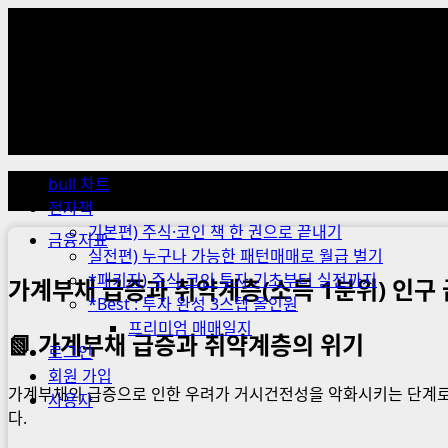
Skip
to
content
Primary
Menu
bull 차트
전자책
기본편) 주식·코인 책 한 권으로 끝내기
금융지표
실전편) 누구나 가능한 패턴매매로 월급 벌기
*패키지) 주식·코인 투자 기초부터 실전까지
가계부채 급증과 취약계층(소득 1분위) 인구
*Best : 투자 완성 3스텝 올인원
프리미엄 매매일지
📗 가계부채 급증과 취약계층의 위기
로그인
회원 가입
가계부채의 급증으로 인한 우려가 거시건전성을 악화시키는 단계로
사용자
다.