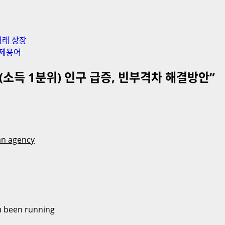
거래 상장
 경제용어
소득 1분위) 인구 급증, 빈부격차 해결방안
”
an agency
u been running