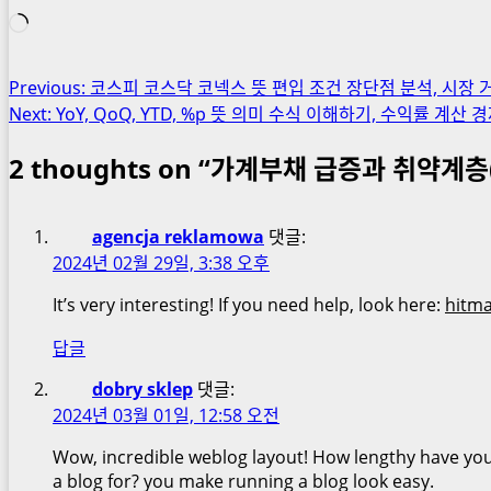
로
드
중...
Post
Previous:
코스피 코스닥 코넥스 뜻 편입 조건 장단점 분석, 시장 
Next:
YoY, QoQ, YTD, %p 뜻 의미 수식 이해하기, 수익률 계산
navigation
2 thoughts on “
가계부채 급증과 취약계층(
agencja reklamowa
댓글:
2024년 02월 29일, 3:38 오후
It’s very interesting! If you need help, look here:
hitm
답글
dobry sklep
댓글:
2024년 03월 01일, 12:58 오전
Wow, incredible weblog layout! How lengthy have yo
a blog for? you make running a blog look easy.