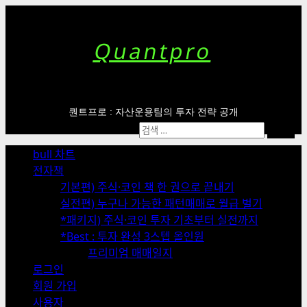
Skip
to
content
Quantpro
퀀트프로 : 자산운용팀의 투자 전략 공개
Primary
검
Menu
색:
bull 차트
전자책
기본편) 주식·코인 책 한 권으로 끝내기
실전편) 누구나 가능한 패턴매매로 월급 벌기
*패키지) 주식·코인 투자 기초부터 실전까지
*Best : 투자 완성 3스텝 올인원
프리미엄 매매일지
로그인
회원 가입
사용자