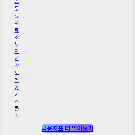
법
무
료
자
료
&
투
자
전
략
보
러
가
기
<-
클
릭
금융지표 더 알아보기