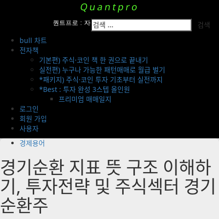
Skip
Quantpro
to
Primary
검
content
퀀트프로 : 자산운용팀의 투자 전략 공개
Menu
색:
bull 차트
전자책
기본편) 주식·코인 책 한 권으로 끝내기
실전편) 누구나 가능한 패턴매매로 월급 벌기
*패키지) 주식·코인 투자 기초부터 실전까지
*Best : 투자 완성 3스텝 올인원
프리미엄 매매일지
로그인
회원 가입
사용자
경제용어
경기순환 지표 뜻 구조 이해하
기, 투자전략 및 주식섹터 경기
순환주