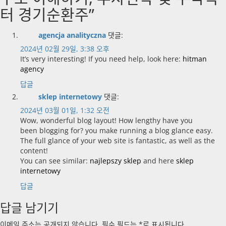
터 경기순환주
”
agencja analityczna
댓글:
2024년 02월 29일, 3:38 오후
It’s very interesting! If you need help, look here:
hitman
agency
답글
sklep internetowy
댓글:
2024년 03월 01일, 1:32 오전
Wow, wonderful blog layout! How lengthy have you
been blogging for? you make running a blog glance easy.
The full glance of your web site is fantastic, as well as the
content!
You can see similar:
najlepszy sklep
and here
sklep
internetowy
답글
답글 남기기
이메일 주소는 공개되지 않습니다.
필수 필드는
*
로 표시됩니다