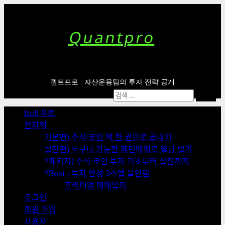
Skip
to
content
Quantpro
퀀트프로 : 자산운용팀의 투자 전략 공개
Primary
검
Menu
색:
bull 차트
전자책
기본편) 주식·코인 책 한 권으로 끝내기
실전편) 누구나 가능한 패턴매매로 월급 벌기
*패키지) 주식·코인 투자 기초부터 실전까지
*Best : 투자 완성 3스텝 올인원
프리미엄 매매일지
로그인
회원 가입
사용자