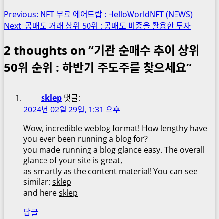
중...
Post
Previous:
NFT 무료 에어드랍 : HelloWorldNFT (NEWS)
Next:
공매도 거래 상위 50위 : 공매도 비중을 활용한 투자
navigation
2 thoughts on “
기관 순매수 추이 상위
50위 순위 : 하반기 주도주를 찾으세요
”
sklep
댓글:
2024년 02월 29일, 1:31 오후
Wow, incredible weblog format! How lengthy have
you ever been running a blog for?
you made running a blog glance easy. The overall
glance of your site is great,
as smartly as the content material! You can see
similar:
sklep
and here
sklep
답글