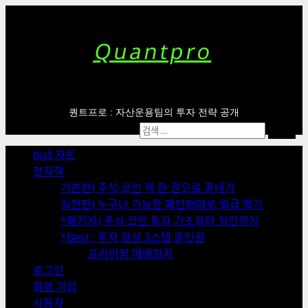
Skip
to
content
Quantpro
퀀트프로 : 자산운용팀의 투자 전략 공개
Primary
검
Menu
색:
bull 차트
전자책
기본편) 주식·코인 책 한 권으로 끝내기
실전편) 누구나 가능한 패턴매매로 월급 벌기
*패키지) 주식·코인 투자 기초부터 실전까지
*Best : 투자 완성 3스텝 올인원
프리미엄 매매일지
로그인
회원 가입
사용자