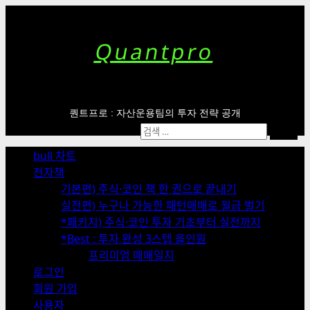
Skip
to
content
Quantpro
퀀트프로 : 자산운용팀의 투자 전략 공개
Primary
검
Menu
색:
bull 차트
전자책
기본편) 주식·코인 책 한 권으로 끝내기
실전편) 누구나 가능한 패턴매매로 월급 벌기
*패키지) 주식·코인 투자 기초부터 실전까지
*Best : 투자 완성 3스텝 올인원
프리미엄 매매일지
로그인
회원 가입
사용자