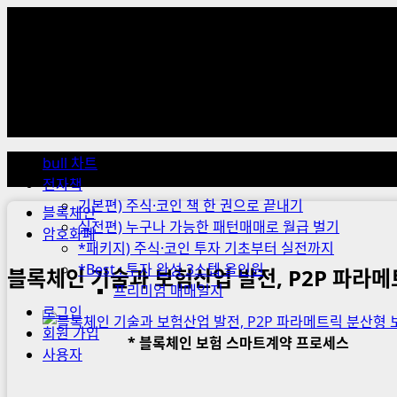
Skip
to
content
Primary
Menu
bull 차트
전자책
기본편) 주식·코인 책 한 권으로 끝내기
블록체인
실전편) 누구나 가능한 패턴매매로 월급 벌기
암호화폐
*패키지) 주식·코인 투자 기초부터 실전까지
*Best : 투자 완성 3스텝 올인원
블록체인 기술과 보험산업 발전, P2P 파라메
프리미엄 매매일지
로그인
회원 가입
* 블록체인 보험 스마트계약 프로세스
사용자