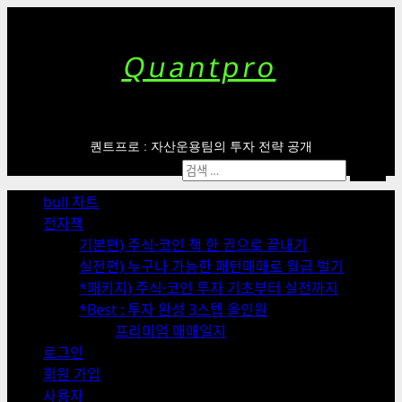
Skip
to
content
Quantpro
퀀트프로 : 자산운용팀의 투자 전략 공개
Primary
검
Menu
색:
bull 차트
전자책
기본편) 주식·코인 책 한 권으로 끝내기
실전편) 누구나 가능한 패턴매매로 월급 벌기
*패키지) 주식·코인 투자 기초부터 실전까지
*Best : 투자 완성 3스텝 올인원
프리미엄 매매일지
로그인
회원 가입
사용자