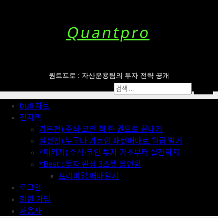
Skip
to
content
Quantpro
퀀트프로 : 자산운용팀의 투자 전략 공개
Primary
검
Menu
색:
bull 차트
전자책
기본편) 주식·코인 책 한 권으로 끝내기
실전편) 누구나 가능한 패턴매매로 월급 벌기
*패키지) 주식·코인 투자 기초부터 실전까지
*Best : 투자 완성 3스텝 올인원
프리미엄 매매일지
로그인
회원 가입
사용자