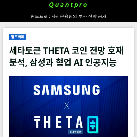
Skip
Quantpro
to
퀀트프로 : 자산운용팀의 투자 전략 공개
content
암호화폐
세타토큰 THETA 코인 전망 호재
분석, 삼성과 협업 AI 인공지능