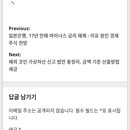
로
드
중...
P
Previous:
o
일본은행, 17년 만에 마이너스 금리 해제 : 이유 원인 경제
s
주식 전망
t
Next:
n
해외 코인 가상자산 신고 법안 총정리, 금액 기준 산출방법
세금
a
v
i
답글 남기기
g
a
이메일 주소는 공개되지 않습니다.
필수 필드는
*
로 표시됩
니다
t
댓글
*