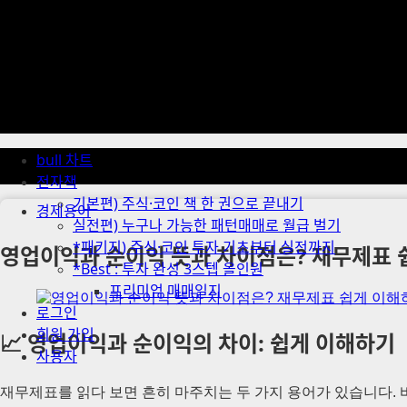
Skip
to
content
Primary
Menu
bull 차트
전자책
기본편) 주식·코인 책 한 권으로 끝내기
경제용어
실전편) 누구나 가능한 패턴매매로 월급 벌기
*패키지) 주식·코인 투자 기초부터 실전까지
영업이익과 순이익 뜻과 차이점은? 재무제표 
*Best : 투자 완성 3스텝 올인원
프리미엄 매매일지
로그인
회원 가입
📈 영업이익과 순이익의 차이: 쉽게 이해하기
사용자
재무제표를 읽다 보면 흔히 마주치는 두 가지 용어가 있습니다.