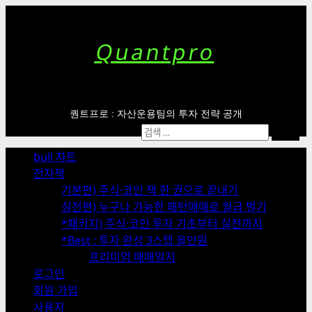
Skip
to
content
Quantpro
퀀트프로 : 자산운용팀의 투자 전략 공개
Primary
검
Menu
색:
bull 차트
전자책
기본편) 주식·코인 책 한 권으로 끝내기
실전편) 누구나 가능한 패턴매매로 월급 벌기
*패키지) 주식·코인 투자 기초부터 실전까지
*Best : 투자 완성 3스텝 올인원
프리미엄 매매일지
로그인
회원 가입
사용자