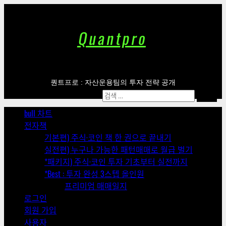
Skip
to
content
Quantpro
퀀트프로 : 자산운용팀의 투자 전략 공개
Primary
검
Menu
색:
bull 차트
전자책
기본편) 주식·코인 책 한 권으로 끝내기
실전편) 누구나 가능한 패턴매매로 월급 벌기
*패키지) 주식·코인 투자 기초부터 실전까지
*Best : 투자 완성 3스텝 올인원
프리미엄 매매일지
로그인
회원 가입
사용자