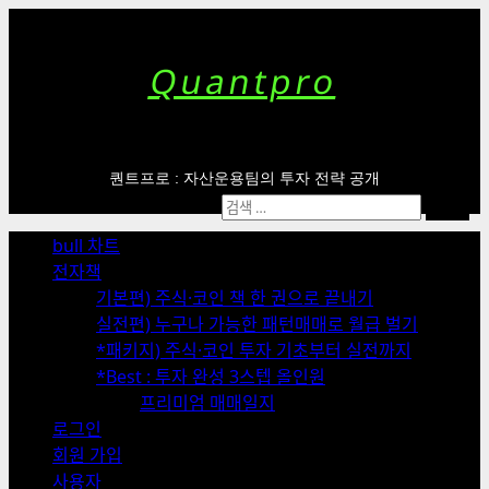
Skip
to
content
Quantpro
퀀트프로 : 자산운용팀의 투자 전략 공개
Primary
검
Menu
색:
bull 차트
전자책
기본편) 주식·코인 책 한 권으로 끝내기
실전편) 누구나 가능한 패턴매매로 월급 벌기
*패키지) 주식·코인 투자 기초부터 실전까지
*Best : 투자 완성 3스텝 올인원
프리미엄 매매일지
로그인
회원 가입
사용자