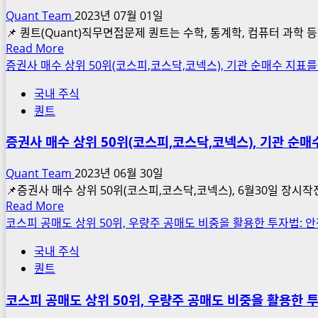
스
Quant Team
2023년 07월 01일
전
📌 퀀트(Quant)직무면접문제 퀀트는 수학, 통계학, 컴퓨터 과학
체
Read
Read More
지
more
증권사 매수 상위 50위(코스피,코스닥,코넥스), 기관 순매수 지표
표,
about
기
국내 주식
퀀
관
퀀트
트
순
직
매
증권사 매수 상위 50위(코스피,코스닥,코넥스), 기관 순
무
수
예
Quant Team
2023년 06월 30일
상
📌증권사 매수 상위 50위(코스피,코스닥,코넥스), 6월30일 장시작전 오늘자
면
Read
Read More
접
more
코스피 공매도 상위 50위, 우량주 공매도 비중을 활용한 투자법: 
질
about
문,
국내 주식
증
Quant
퀀트
권
interview,
사
증
코스피 공매도 상위 50위, 우량주 공매도 비중을 활용한 
매
권