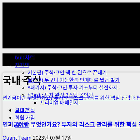
Skip
to
content
Primary
Menu
bull 차트
전자책
기본편) 주식·코인 책 한 권으로 끝내기
국내 주식
실전편) 누구나 가능한 패턴매매로 월급 벌기
*패키지) 주식·코인 투자 기초부터 실전까지
*Best : 투자 완성 3스텝 올인원
연기금이란 무엇인가요? 투자와 리스크 관리를 위한 핵심 전략과 
프리미엄 매매일지
로그인
국내 주식
회원 가입
연기금이란 무엇인가요? 투자와 리스크 관리를 위한 핵심 
사용자
Quant Team
2023년 07월 17일