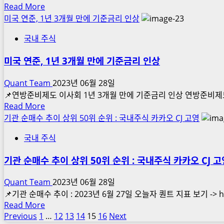
상
지
Read
Read More
매
위
more
표
미국 연준, 1년 3개월 만에 기준금리 인상
도
50
about
를
비
위
국내 주식
기
활
중
:
관
용
을
공
미국 연준, 1년 3개월 만에 기준금리 인상
순
한
활
매
매
투
용
Quant Team
2023년 06월 28일
도
수
자
한
📌연방준비제도 이사회 1년 3개월 만에 기준금리 인상 연방준비제도 (Board of 
비
추
법
투
Read
Read More
중
이
more
자
기관 순매수 추이 상위 50위 순위 : 국내주식 카카오 CJ 고영
을
상
about
법:
활
위
국내 주식
미
안
용
50
국
정
한
위
기관 순매수 추이 상위 50위 순위 : 국내주식 카카오 CJ 고
연
성
투
순
준,
과
자
Quant Team
2023년 06월 28일
위
1
수
📌기관 순매수 추이 : 2023년 6월 27일 오늘자 퀀트 지표 보기 -> http
:
년
익
Read
Read More
하
3
을
more
Previous
1
…
12
13
14
15
16
Next
글
반
개