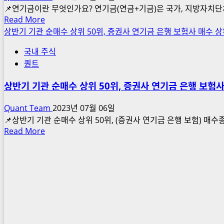
📌연기금이란 무엇인가요? 연기금(연금+기금)은 국가, 지방자치단
Read
Read More
more
상반기 기관 순매수 상위 50위, 증권사 연기금 은행 보험사 매수 상위 
about
국내 주식
연
퀀트
기
금
상반기 기관 순매수 상위 50위, 증권사 연기금 은행 보험사 
이
란
Quant Team
2023년 07월 06일
무
📌상반기 기관 순매수 상위 50위, (증권사 연기금 은행 보험) 매수
엇
Read
Read More
인
more
가
about
요?
상
투
반
자
기
와
기
리
관
스