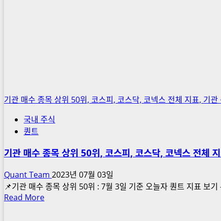
수
상
위
종
목,
국
내
주
식
기관 매수 종목 상위 50위, 코스피, 코스닥, 코넥스 전체 지표, 기관
퀀
국내 주식
트
퀀트
분
석,
기관 매수 종목 상위 50위, 코스피, 코스닥, 코넥스 전체 
Quant
pro
Quant Team
2023년 07월 03일
📌기관 매수 종목 상위 50위 : 7월 3일 기준 오늘자 퀀트 지표 보기 -> ht
Read
Read More
more
about