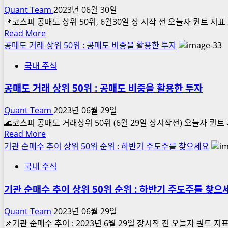
수
Quant Team
2023년 06월 30일
사
상
📌코스피 공매도 상위 50위, 6월30일 장 시작 전 오늘자 퀀트 지표 보기 ->
면
위
Read
Read More
접,
50
more
공매도 거래 상위 50위 : 공매도 비중을 활용한 투자
운
위
about
용
(코
국내 주식
코
사
스
스
면
피,
공매도 거래 상위 50위 : 공매도 비중을 활용한 투자
피
접
코
공
Quant Team
2023년 06월 29일
스
매
🌊코스피 공매도 거래상위 50위 (6월 29일 장시작전) 오늘자 퀀트 지표 보기
닥,
도
Read
Read More
코
상
more
기관 순매수 추이 상위 50위 순위 : 하반기 주도주를 찾으세요
넥
위
about
스),
50
국내 주식
공
기
위,
매
관
우
기관 순매수 추이 상위 50위 순위 : 하반기 주도주를 찾으
도
순
량
거
매
Quant Team
2023년 06월 29일
주
래
수
📌기관 순매수 추이 : 2023년 6월 29일 장시작 전 오늘자 퀀트 지표 보기 -
공