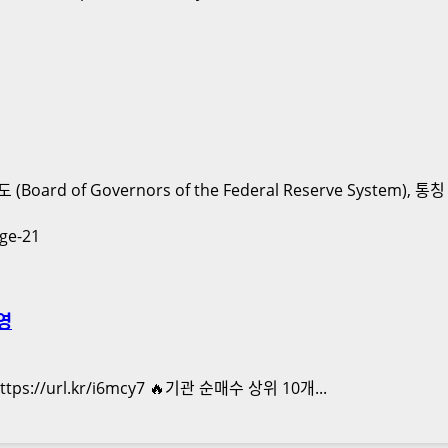
Governors of the Federal Reserve System), 통칭 FRB(F
영
s://url.kr/i6mcy7 🔥기관 순매수 상위 10개...