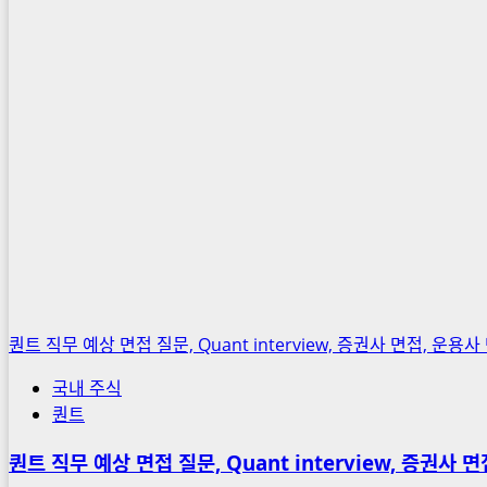
기
관
매
수
종
목
상
위
50
위,
코
스
피,
퀀트 직무 예상 면접 질문, Quant interview, 증권사 면접, 운용사
코
스
국내 주식
닥,
퀀트
코
퀀트 직무 예상 면접 질문, Quant interview, 증권사 
넥