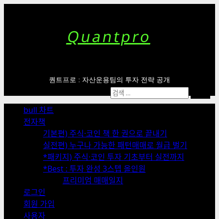
Skip
to
content
Quantpro
퀀트프로 : 자산운용팀의 투자 전략 공개
Primary
검
Menu
색:
bull 차트
전자책
기본편) 주식·코인 책 한 권으로 끝내기
실전편) 누구나 가능한 패턴매매로 월급 벌기
*패키지) 주식·코인 투자 기초부터 실전까지
*Best : 투자 완성 3스텝 올인원
프리미엄 매매일지
로그인
회원 가입
사용자