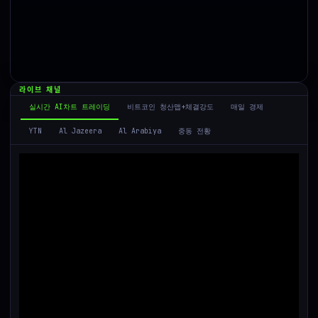
라이브 채널
실시간 AI차트 트레이딩
비트코인 청산맵+체결강도
매일 경제
중동 전황
YTN
Al Jazeera
Al Arabiya