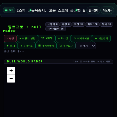
+
금리보다 수익률… 코스피 급락에도 원화가 강해진 이유는
뉴욕증시, 고용 쇼크에 금리 인상 우려 후퇴…S&P500 최고치
한 달 만에 22% 폭락한 코스피…"지금이라도 팔까 버틸까"
일시정지
더보기
LIVE
비행기
0
전쟁
0
지진
35
화재
100
발사
30
퀀트프로 : bull
데이터센터
35
rader
🗺️ 국가명
⚔️ 전쟁
✈️ 비행기 방향
☢️ 핵시설
🔌 해저케이블
🌋 지진권역
🔥 화재
⚓ 전략수로
🏢 데이터센터
🚀 우주발사
갱신 준비 중...
BULL WORLD RADER
지도에 뜬 아이콘 클릭 -> 정보 제공
+
−