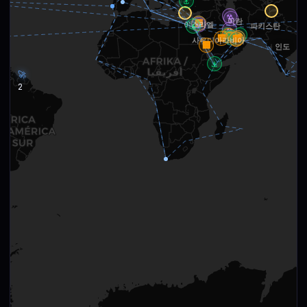
⚓
☢
☢
이란
🏢
🏢
☢
이스라엘
⚓
파키스탄
☢
🏢
⚓
🏢
🏢
🏢
🏢
🏢
🏢
🏢
🏢
🏢
사우디아라비아
🏢
인도
⚓
🚀
2