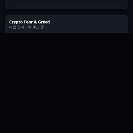
Crypto Fear & Greed
다음 업데이트 계산 중...
--
불러오는 중...
극도 공포
공포
중립
탐욕
극도 탐욕
시장 심리 데이터 로딩 중
코인 히트맵