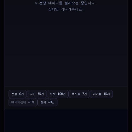
⚔️ 전쟁 데이터를 불러오는 중입니다.
잠시만 기다려주세요.
HOT
TOP
NOW
RETURN
-
-
거
SELECTED
래
전쟁 0건
지진 35건
화재 100건
핵시설 7건
케이블 15개
-
량
급
증
데이터센터 35개
발사 30건
-
돈이 몰리고 있는 종목 : AI 퀀트
Loading