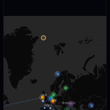
🚀
🏢
🏢
영국
🏢
🏢
🏢
🏢
독일
🏢
우크라이나
☢
🚀
프랑스