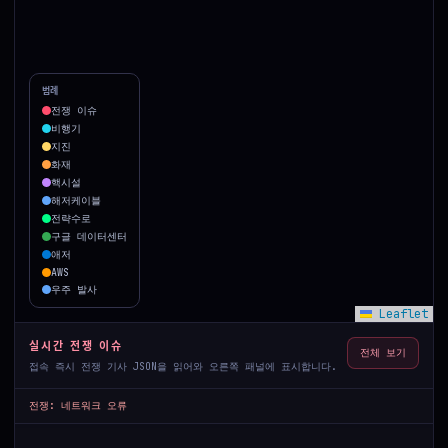
범례
전쟁 이슈
비행기
지진
화재
핵시설
해저케이블
전략수로
구글 데이터센터
애저
AWS
우주 발사
Leaflet
실시간 전쟁 이슈
전체 보기
접속 즉시 전쟁 기사 JSON을 읽어와 오른쪽 패널에 표시합니다.
전쟁: 네트워크 오류