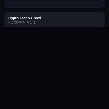
Crypto Fear & Greed
다음 업데이트 계산 중...
--
불러오는 중...
극도 공포
공포
중립
탐욕
극도 탐욕
시장 심리 데이터 로딩 중
코인 히트맵