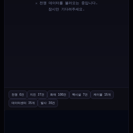
⚔️ 전쟁 데이터를 불러오는 중입니다.
잠시만 기다려주세요.
HOT
TOP
NOW
RETURN
-
-
거
SELECTED
래
전쟁 0건
지진 37건
화재 100건
핵시설 7건
케이블 15개
-
량
급
증
데이터센터 35개
발사 30건
-
돈이 몰리고 있는 종목 : AI 퀀트
Loading