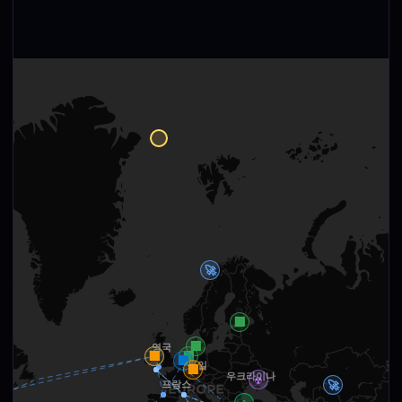
🚀
🏢
🏢
영국
🏢
🏢
🏢
🏢
독일
🏢
우크라이나
☢
🚀
프랑스