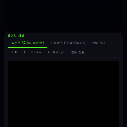
라이브 채널
실시간 AI차트 트레이딩
비트코인 청산맵+체결강도
매일 경제
중동 전황
YTN
Al Jazeera
Al Arabiya