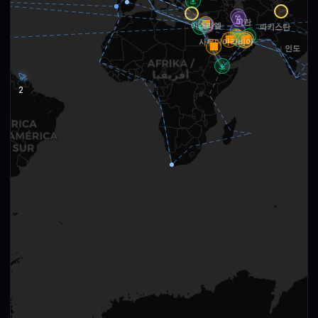
⚓
☢
☢
이란
🏢
🏢
☢
이스라엘
⚓
파키스탄
☢
🏢
⚓
🏢
🏢
🏢
🏢
🏢
🏢
🏢
🏢
🏢
사우디아라비아
🏢
인도
⚓
🚀
2