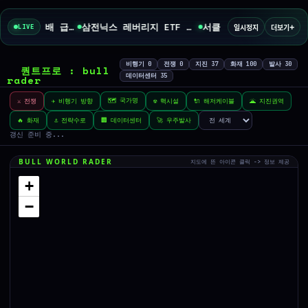
+
코스피 폭락 경고 8배 급증…이번엔 샌디 공포 [플러스 관심종목]
삼전닉스 레버리지 ETF 규제했지만… '코인판'처럼 흔들린 코스피 [주간...
서클 7% 급등, 은행 인가와 Arc 메인넷 출시 기대에 투자자 집중
일시정지
더보기
LIVE
비행기
0
전쟁
0
지진
37
화재
100
발사
30
퀀트프로 : bull
데이터센터
35
rader
🗺️ 국가명
⚔️ 전쟁
✈️ 비행기 방향
☢️ 핵시설
🔌 해저케이블
🌋 지진권역
🔥 화재
⚓ 전략수로
🏢 데이터센터
🚀 우주발사
갱신 준비 중...
BULL WORLD RADER
지도에 뜬 아이콘 클릭 -> 정보 제공
+
−