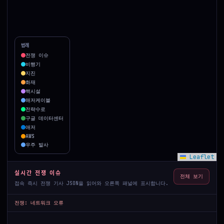
범례
전쟁 이슈
비행기
지진
화재
핵시설
해저케이블
전략수로
구글 데이터센터
애저
AWS
우주 발사
Leaflet
실시간 전쟁 이슈
전체 보기
접속 즉시 전쟁 기사 JSON을 읽어와 오른쪽 패널에 표시합니다.
전쟁: 네트워크 오류