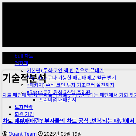
Skip
to
content
Primary
Menu
bull 차트
전자책
기본편) 주식·코인 책 한 권으로 끝내기
기술적분석
실전편) 누구나 가능한 패턴매매로 월급 벌기
*패키지) 주식·코인 투자 기초부터 실전까지
*Best : 투자 완성 3스텝 올인원
차트 패턴매매란? 부자들의 차트 공식 :반복되는 패턴에서 기회 찾
프리미엄 매매일지
로그인
투자전략
회원 가입
차트 패턴매매란? 부자들의 차트 공식 :반복되는 패턴에서
사용자
Quant Team
2025년 05월 19일