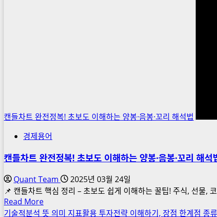
:
반
복
되
는
패
턴
에
서
기
캔들차트 완전정복! 초보도 이해하는 양봉·음봉·꼬리 해석법
회
경제용어
찾
기
캔들차트 완전정복! 초보도 이해하는 양봉·음봉·꼬리 해석
Quant Team
2025년 03월 24일
📌 캔들차트 핵심 정리 – 초보도 쉽게 이해하는 꿀팁! 주식, 선물, 코인
Read
Read More
more
기술적분석 뜻 의미 지표활용 투자전략 이해하기, 장점 한계점 종