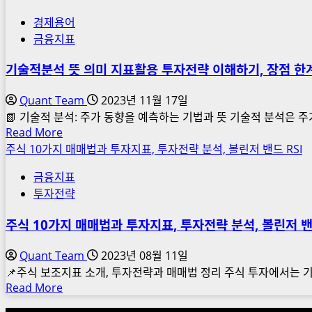
about
경제용어
캔
금융지표
들
차
기술적분석 뜻 의미 지표활용 투자전략 이해하기, 장점 한
트
완
Quant Team
2023년 11월 17일
전
📗 기술적 분석: 주가 동향을 예측하는 기법과 뜻 기술적 분석은 주
정
Read
Read More
복!
more
주식 10가지 매매법과 투자지표, 투자전략 분석, 볼린저 밴드 RSI
초
about
보
금융지표
기
도
투자전략
술
이
적
주식 10가지 매매법과 투자지표, 투자전략 분석, 볼린저 밴
해
분
하
석
Quant Team
2023년 08월 11일
는
뜻
📌주식 보조지표 소개, 투자전략과 매매법 정리 주식 투자에서는 기
양
의
Read
Read More
봉
미
more
·