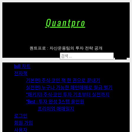
Skip
to
content
Quantpro
퀀트프로 : 자산운용팀의 투자 전략 공개
Primary
검
Menu
색:
bull 차트
전자책
기본편) 주식·코인 책 한 권으로 끝내기
실전편) 누구나 가능한 패턴매매로 월급 벌기
*패키지) 주식·코인 투자 기초부터 실전까지
*Best : 투자 완성 3스텝 올인원
프리미엄 매매일지
로그인
회원 가입
사용자