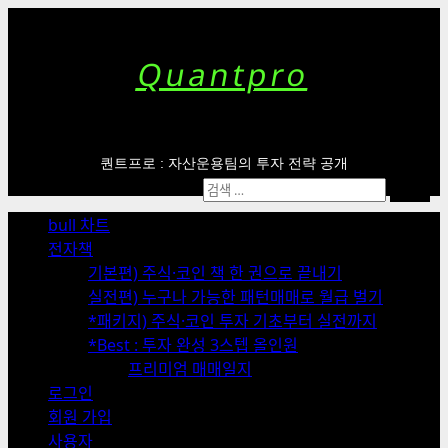
Skip
to
content
Quantpro
퀀트프로 : 자산운용팀의 투자 전략 공개
Primary
검
Menu
색:
bull 차트
전자책
기본편) 주식·코인 책 한 권으로 끝내기
실전편) 누구나 가능한 패턴매매로 월급 벌기
*패키지) 주식·코인 투자 기초부터 실전까지
*Best : 투자 완성 3스텝 올인원
프리미엄 매매일지
로그인
회원 가입
사용자