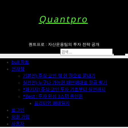
Skip
to
content
Quantpro
퀀트프로 : 자산운용팀의 투자 전략 공개
Primary
검
Menu
색:
bull 차트
전자책
기본편) 주식·코인 책 한 권으로 끝내기
실전편) 누구나 가능한 패턴매매로 월급 벌기
*패키지) 주식·코인 투자 기초부터 실전까지
*Best : 투자 완성 3스텝 올인원
프리미엄 매매일지
로그인
회원 가입
사용자