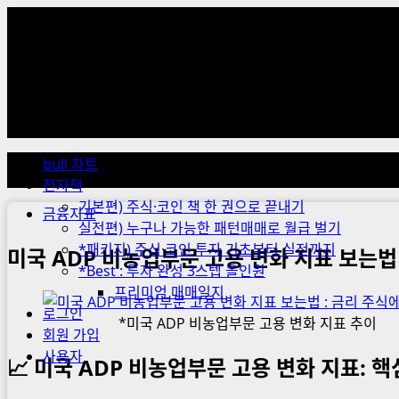
Skip
to
content
Primary
Menu
bull 차트
전자책
기본편) 주식·코인 책 한 권으로 끝내기
금융지표
실전편) 누구나 가능한 패턴매매로 월급 벌기
*패키지) 주식·코인 투자 기초부터 실전까지
미국 ADP 비농업부문 고용 변화 지표 보는법 
*Best : 투자 완성 3스텝 올인원
프리미엄 매매일지
로그인
*미국 ADP 비농업부문 고용 변화 지표 추이
회원 가입
사용자
📈 미국 ADP 비농업부문 고용 변화 지표: 