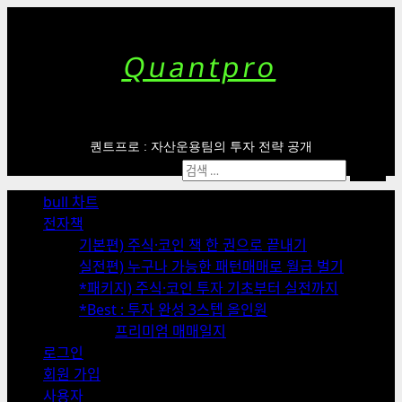
Skip
to
content
Quantpro
퀀트프로 : 자산운용팀의 투자 전략 공개
Primary
검
Menu
색:
bull 차트
전자책
기본편) 주식·코인 책 한 권으로 끝내기
실전편) 누구나 가능한 패턴매매로 월급 벌기
*패키지) 주식·코인 투자 기초부터 실전까지
*Best : 투자 완성 3스텝 올인원
프리미엄 매매일지
로그인
회원 가입
사용자