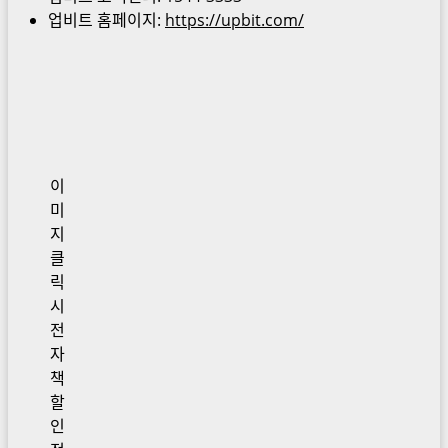
업비트 홈페이지:
https://upbit.com/
이
미
지
클
릭
시
전
자
책
할
인