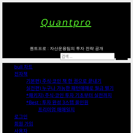
Skip
to
content
Quantpro
퀀트프로 : 자산운용팀의 투자 전략 공개
Primary
검
Menu
색:
bull 차트
전자책
기본편) 주식·코인 책 한 권으로 끝내기
실전편) 누구나 가능한 패턴매매로 월급 벌기
*패키지) 주식·코인 투자 기초부터 실전까지
*Best : 투자 완성 3스텝 올인원
프리미엄 매매일지
로그인
회원 가입
사용자