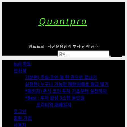
Skip
to
content
Quantpro
퀀트프로 : 자산운용팀의 투자 전략 공개
Primary
검
Menu
색:
bull 차트
전자책
기본편) 주식·코인 책 한 권으로 끝내기
실전편) 누구나 가능한 패턴매매로 월급 벌기
*패키지) 주식·코인 투자 기초부터 실전까지
*Best : 투자 완성 3스텝 올인원
프리미엄 매매일지
로그인
회원 가입
사용자