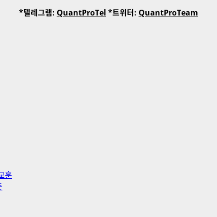
*텔레그램:
QuantProTel
*트위터:
QuantProTeam
 교훈
뜻