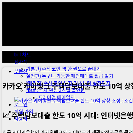
Skip
to
content
Primary
Menu
bull 차트
전자책
기본편) 주식·코인 책 한 권으로 끝내기
부동산
실전편) 누구나 가능한 패턴매매로 월급 벌기
*패키지) 주식·코인 투자 기초부터 실전까지
카카오 케이뱅크 주택담보대출 한도 10억 상향
*Best : 투자 완성 3스텝 올인원
프리미엄 매매일지
로그인
회원 가입
📈 주택담보대출 한도 10억 시대: 인터넷은
사용자
최근 인터넷은행인 카카오뱅크와 케이뱅크가 생활안정자금을 목적으로