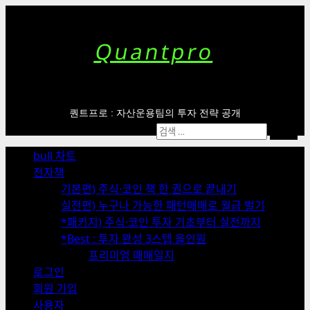
Skip
to
content
Quantpro
퀀트프로 : 자산운용팀의 투자 전략 공개
Primary
검
Menu
색:
bull 차트
전자책
기본편) 주식·코인 책 한 권으로 끝내기
실전편) 누구나 가능한 패턴매매로 월급 벌기
*패키지) 주식·코인 투자 기초부터 실전까지
*Best : 투자 완성 3스텝 올인원
프리미엄 매매일지
로그인
회원 가입
사용자