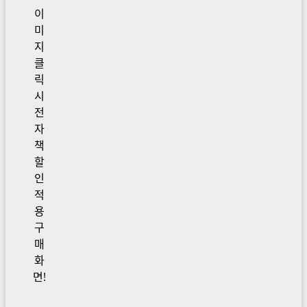
이
미
지
클
릭
시
전
자
책
할
인
적
용
구
매
화
면!