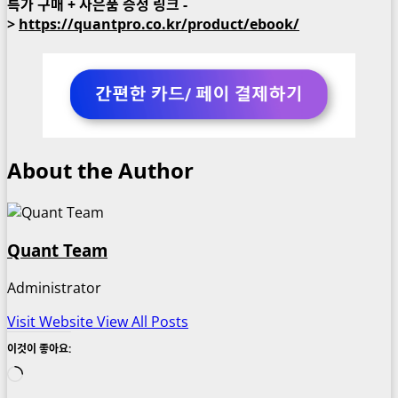
특가 구매 + 사은품 증정 링크 -
>
https://quantpro.co.kr/product/ebook/
About the Author
Quant Team
Administrator
Visit Website
View All Posts
이것이 좋아요:
로
드