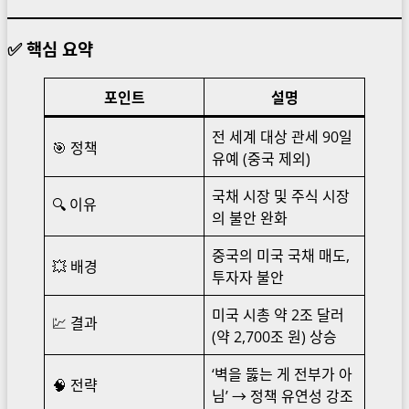
✅ 핵심 요약
포인트
설명
전 세계 대상 관세 90일
🎯 정책
유예 (중국 제외)
국채 시장 및 주식 시장
🔍 이유
의 불안 완화
중국의 미국 국채 매도,
💥 배경
투자자 불안
미국 시총 약 2조 달러
💹 결과
(약 2,700조 원) 상승
‘벽을 뚫는 게 전부가 아
🧠 전략
님’ → 정책 유연성 강조