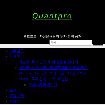
Skip
to
content
Quantpro
퀀트프로 : 자산운용팀의 투자 전략 공개
Primary
검
Menu
색:
bull 차트
전자책
기본편) 주식·코인 책 한 권으로 끝내기
실전편) 누구나 가능한 패턴매매로 월급 벌기
*패키지) 주식·코인 투자 기초부터 실전까지
*Best : 투자 완성 3스텝 올인원
프리미엄 매매일지
로그인
회원 가입
사용자