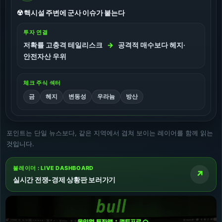
☢️ 핵시설 주변에 군사 이슈가 붙는다
투자 연결
저확률 고충격 테일리스크
→
공격적 매수보다 헤지·
안전자산 우위
체크 주식 섹터
금
헤지
변동성
우라늄
방산
포인트는 단일 뉴스보다, 같은 지역에서 겹쳐 보이는 레이어를 함께 읽는
것입니다.
불레이더 : LIVE DASHBOARD
↗
실시간 전쟁-경제 상황판 보러가기