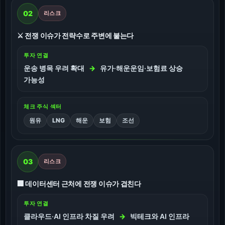
02
리스크
⚔️ 전쟁 이슈가 전략수로 주변에 붙는다
투자 연결
운송 병목 우려 확대
→
유가·해운운임·보험료 상승
가능성
체크 주식 섹터
원유
LNG
해운
보험
조선
03
리스크
🏢 데이터센터 근처에 전쟁 이슈가 겹친다
투자 연결
클라우드·AI 인프라 차질 우려
→
빅테크와 AI 인프라