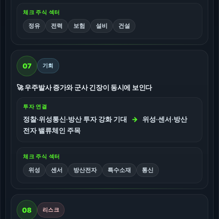
체크 주식 섹터
정유
전력
보험
설비
건설
07
기회
🚀 우주발사 증가와 군사 긴장이 동시에 보인다
투자 연결
정찰·위성통신·방산 투자 강화 기대
→
위성·센서·방산
전자 밸류체인 주목
체크 주식 섹터
위성
센서
방산전자
특수소재
통신
08
리스크