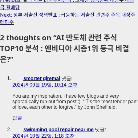
Post
금 월배당
navigation
Next:
정부 저출산 정책발표 : 급등하는 저출산 관련주 주목 대장주
테마주
2 thoughts on “
AI 반도체 관련 주식
TOP10 분석 : 엔비디아 시총1위 등극 비결
은?
”
smorter giremal
댓글:
2024년 09월 19일, 10:14 오후
You are my inspiration, I have few blogs and very
sporadically run out from post :). “‘Tis the most tender part
of love, each other to forgive.” by John Sheffield.
답글
swimming pool repair near me
댓글:
2024년 10월 22일, 1:18 오전