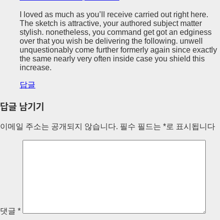
I loved as much as you’ll receive carried out right here.
The sketch is attractive, your authored subject matter
stylish. nonetheless, you command get got an edginess
over that you wish be delivering the following. unwell
unquestionably come further formerly again since exactly
the same nearly very often inside case you shield this
increase.
답글
답글 남기기
이메일 주소는 공개되지 않습니다.
필수 필드는
*
로 표시됩니다
댓글
*