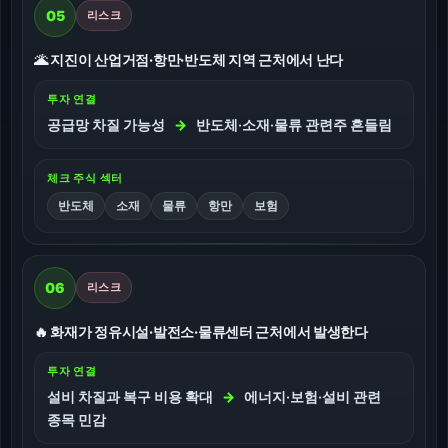
05
리스크
🌋 지진이 산업거점·항만·반도체 지역 근처에서 난다
투자 연결
공급망 차질 가능성
→
반도체·소재·물류 관련주 흔들림
체크 주식 섹터
반도체
소재
물류
항만
보험
06
리스크
🔥 화재가 정유시설·발전소·물류센터 근처에서 발생한다
투자 연결
설비 차질과 복구 비용 확대
→
에너지·보험·설비 관련
종목 민감