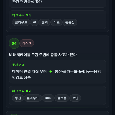
관련주 변동성 확대
체크 주식 섹터
클라우드
AI
전력
리츠
광통신
04
리스크
🔌 해저케이블 구간 주변에 충돌·사고가 뜬다
투자 연결
데이터 연결 차질 우려
→
통신·클라우드·플랫폼·금융망
민감도 상승
체크 주식 섹터
통신
클라우드
CDN
플랫폼
보안