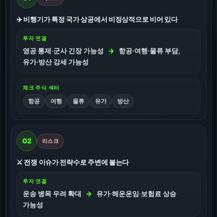
✈️ 비행기가 특정 국가 상공에서 비정상적으로 비어 있다
투자 연결
영공 통제·군사 긴장 가능성
→
항공·여행·물류 부담,
유가·방산 강세 가능성
체크 주식 섹터
항공
여행
물류
유가
방산
02
리스크
⚔️ 전쟁 이슈가 전략수로 주변에 붙는다
투자 연결
운송 병목 우려 확대
→
유가·해운운임·보험료 상승
가능성