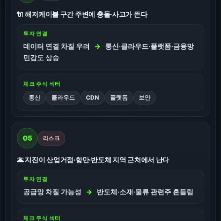
🔌 해저케이블 구간 주변에 충돌·사고가 뜬다
투자 연결
데이터 연결 차질 우려
→
통신·클라우드·플랫폼·금융망
민감도 상승
체크 주식 섹터
통신
클라우드
CDN
플랫폼
보안
05
리스크
🌋 지진이 산업거점·항만·반도체 지역 근처에서 난다
투자 연결
공급망 차질 가능성
→
반도체·소재·물류 관련주 흔들림
체크 주식 섹터