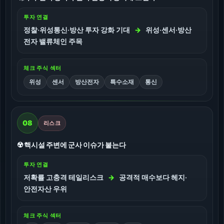
투자 연결
정찰·위성통신·방산 투자 강화 기대
→
위성·센서·방산
전자 밸류체인 주목
체크 주식 섹터
위성
센서
방산전자
특수소재
통신
08
리스크
☢️ 핵시설 주변에 군사 이슈가 붙는다
투자 연결
저확률 고충격 테일리스크
→
공격적 매수보다 헤지·
안전자산 우위
체크 주식 섹터