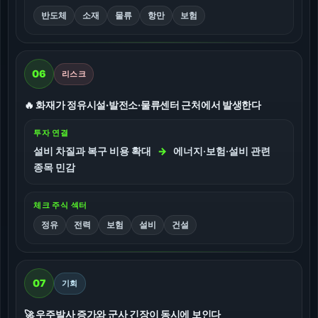
반도체
소재
물류
항만
보험
06
리스크
🔥 화재가 정유시설·발전소·물류센터 근처에서 발생한다
투자 연결
설비 차질과 복구 비용 확대
→
에너지·보험·설비 관련
종목 민감
체크 주식 섹터
정유
전력
보험
설비
건설
07
기회
🚀 우주발사 증가와 군사 긴장이 동시에 보인다