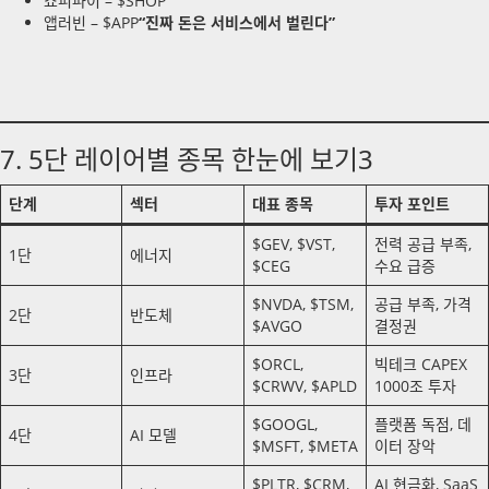
쇼피파이 – $SHOP
앱러빈 – $APP
“진짜 돈은 서비스에서 벌린다”
7. 5단 레이어별 종목 한눈에 보기3
단계
섹터
대표 종목
투자 포인트
$GEV, $VST,
전력 공급 부족,
1단
에너지
$CEG
수요 급증
$NVDA, $TSM,
공급 부족, 가격
2단
반도체
$AVGO
결정권
$ORCL,
빅테크 CAPEX
3단
인프라
$CRWV, $APLD
1000조 투자
$GOOGL,
플랫폼 독점, 데
4단
AI 모델
$MSFT, $META
이터 장악
$PLTR, $CRM,
AI 현금화, SaaS