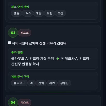
체크 주식 섹터
원유
LNG
해운
보험
조선
03
리스크
🏢 데이터센터 근처에 전쟁 이슈가 겹친다
투자 연결
클라우드·AI 인프라 차질 우려
→
빅테크와 AI 인프라
관련주 변동성 확대
체크 주식 섹터
클라우드
AI
전력
리츠
광통신
04
리스크