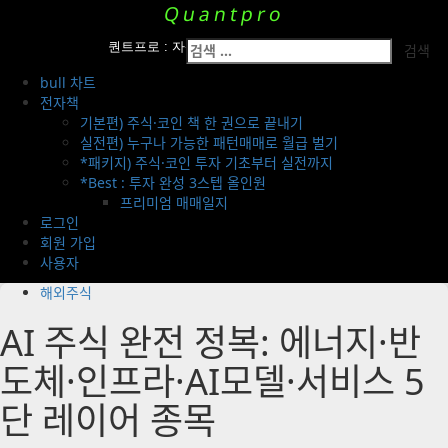
Skip
Quantpro
to
Primary
검
content
퀀트프로 : 자산운용팀의 투자 전략 공개
Menu
색:
bull 차트
전자책
기본편) 주식·코인 책 한 권으로 끝내기
실전편) 누구나 가능한 패턴매매로 월급 벌기
*패키지) 주식·코인 투자 기초부터 실전까지
*Best : 투자 완성 3스텝 올인원
프리미엄 매매일지
로그인
회원 가입
사용자
해외주식
AI 주식 완전 정복: 에너지·반
도체·인프라·AI모델·서비스 5
단 레이어 종목