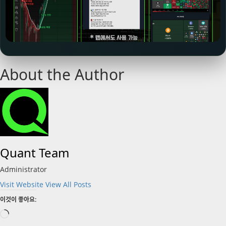
About the Author
Quant Team
Administrator
Visit Website
View All Posts
이것이 좋아요:
로
드