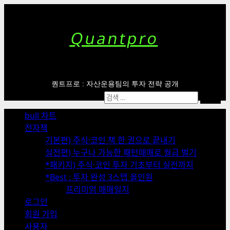
Skip
to
content
Quantpro
퀀트프로 : 자산운용팀의 투자 전략 공개
Primary
검
Menu
색:
bull 차트
전자책
기본편) 주식·코인 책 한 권으로 끝내기
실전편) 누구나 가능한 패턴매매로 월급 벌기
*패키지) 주식·코인 투자 기초부터 실전까지
*Best : 투자 완성 3스텝 올인원
프리미엄 매매일지
로그인
회원 가입
사용자