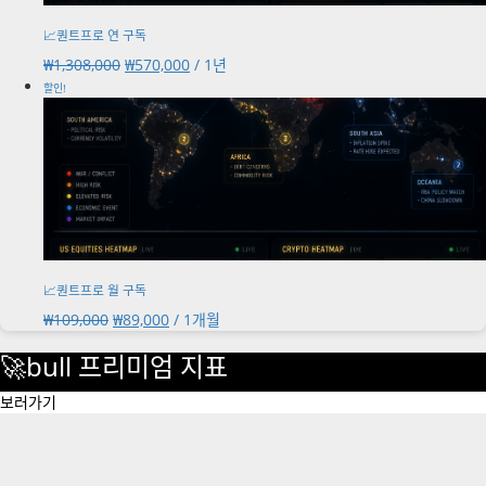
📈퀀트프로 연 구독
원
현
₩
1,308,000
₩
570,000
/ 1년
래
재
할인!
가
가
격:
격:
₩1,308,000.
₩570,000.
📈퀀트프로 월 구독
원
현
₩
109,000
₩
89,000
/ 1개월
래
재
🚀bull 프리미엄 지표
가
가
격:
격:
보러가기
₩109,000.
₩89,000.