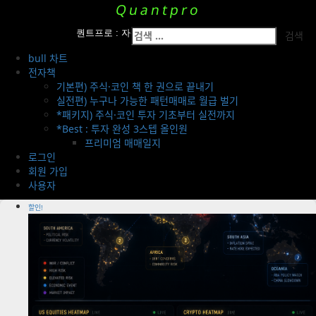
Skip
Quantpro
to
Primary
검
content
퀀트프로 : 자산운용팀의 투자 전략 공개
Menu
색:
bull 차트
전자책
기본편) 주식·코인 책 한 권으로 끝내기
실전편) 누구나 가능한 패턴매매로 월급 벌기
*패키지) 주식·코인 투자 기초부터 실전까지
*Best : 투자 완성 3스텝 올인원
프리미엄 매매일지
로그인
회원 가입
사용자
할인!