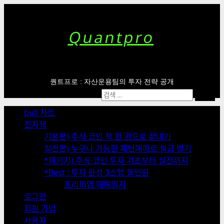
Skip
to
content
Quantpro
퀀트프로 : 자산운용팀의 투자 전략 공개
Primary
검
Menu
색:
bull 차트
전자책
기본편) 주식·코인 책 한 권으로 끝내기
실전편) 누구나 가능한 패턴매매로 월급 벌기
*패키지) 주식·코인 투자 기초부터 실전까지
*Best : 투자 완성 3스텝 올인원
프리미엄 매매일지
로그인
회원 가입
사용자