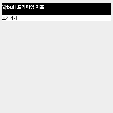
more
🚀bull 프리미엄 지표
about
YOLO
보러가기
에
서
YONO
로
변
화
하
는
소
비
트
렌
드
분
석:
2030