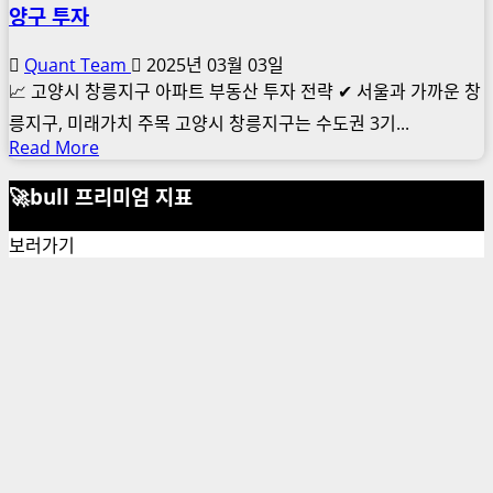
양구 투자
Quant Team
2025년 03월 03일
📈 고양시 창릉지구 아파트 부동산 투자 전략 ✔ 서울과 가까운 창
릉지구, 미래가치 주목 고양시 창릉지구는 수도권 3기...
Read
Read More
more
🚀bull 프리미엄 지표
about
고
보러가기
양
시
부
동
산
호
재
:
강
남