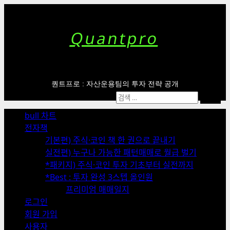
Skip
to
content
Quantpro
퀀트프로 : 자산운용팀의 투자 전략 공개
Primary
검
Menu
색:
bull 차트
전자책
기본편) 주식·코인 책 한 권으로 끝내기
실전편) 누구나 가능한 패턴매매로 월급 벌기
*패키지) 주식·코인 투자 기초부터 실전까지
*Best : 투자 완성 3스텝 올인원
프리미엄 매매일지
로그인
회원 가입
사용자