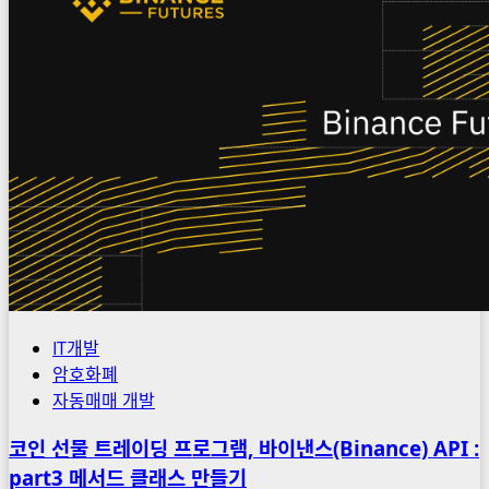
의
암
도
호
약
화
웹
폐
3
코
와
인
AI,
저
네
점
트
매
워
수
크
를
장
악
IT개발
할
암호화폐
폴
자동매매 개발
리
곤
코인 선물 트레이딩 프로그램, 바이낸스(Binance) API :
암
part3 메서드 클래스 만들기