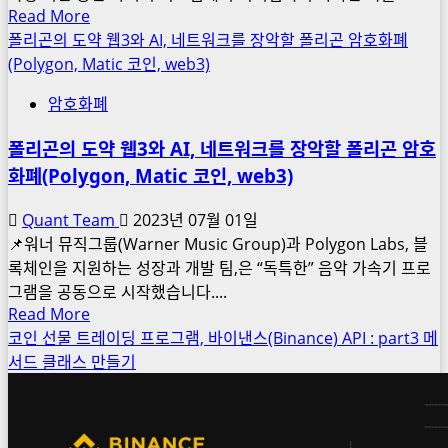
인
Read
Read More
석,
스
more
폴리곤의 도약 웹3와 AI, 네트워크를 장악할 폴리곤 암호화폐
트
about
왑
(Polygon, Matic 코인, web3)
레
빗
이
암호화폐
썸
딩
인
전
폴리곤의 도약 웹3와 AI, 네트워크를 장악할 폴리곤 암호
기
략,
화폐(Polygon, Matic 코인, web3)
코
솔
인
라
Quant Team
2023년 07월 01일
TOP
나
📌워너 뮤직그룹(Warner Music Group)과 Polygon Labs, 블
30
가
록체인을 지원하는 성장과 개발 팀,은 “독특한” 음악 가속기 프로
위,
격,
그램을 공동으로 시작했습니다....
과
과
Read
Read More
대
매
more
코인 선물 트레이딩 프로그램, 바이낸스(Binance) API : part3 메
낙
about
수
서드 클래스 만들기
폭
폴
과
(MDD)
리
매
분
곤
도
석,