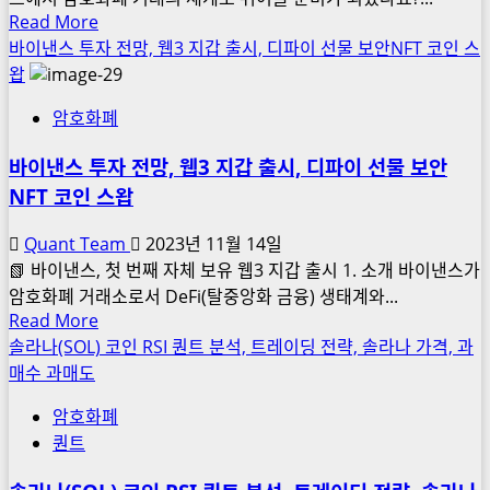
신
Read
Read More
하
고
more
바이낸스 투자 전망, 웹3 지갑 출시, 디파이 선물 보안NFT 코인 스
기
법
about
왑
안
바
총
암호화폐
이
정
낸
바이낸스 투자 전망, 웹3 지갑 출시, 디파이 선물 보안
리,
스
금
NFT 코인 스왑
회
액
원
Quant Team
2023년 11월 14일
기
가
📗 바이낸스, 첫 번째 자체 보유 웹3 지갑 출시 1. 소개 바이낸스가
준
입
암호화폐 거래소로서 DeFi(탈중앙화 금융) 생태계와...
산
방
Read
Read More
출
법,
more
솔라나(SOL) 코인 RSI 퀀트 분석, 트레이딩 전략, 솔라나 가격, 과
방
코
about
매수 과매도
법
인
바
세
선
암호화폐
이
금
물
퀀트
낸
하
스
는