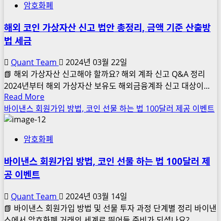
싼
암호화폐
소
이
현
해외 코인 가상자산 신고 법안 총정리, 금액 기준 산출방
유?
직
김
법 세금
자
치
들
Quant Team
2024년 03월 22일
프
의
📗 해외 가상자산 신고해야 할까요? 해외 계좌 신고 Q&A 정리
리
상
2024년부터 해외 가상자산 보유도 해외금융계좌 신고 대상이...
미
승
Read
Read More
엄
예
more
바이낸스 회원가입 방법, 코인 선물 하는 법 100달러 제공 이벤트
완
상
about
벽
코
해
해
인
암호화폐
외
설
리
코
바이낸스 회원가입 방법, 코인 선물 하는 법 100달러 제
서
인
치
공 이벤트
가
자
상
Quant Team
2024년 03월 14일
료
자
📗 바이낸스 회원가입 방법 및 선물 투자 과정 단계별 정리 바이낸
신
산
스에서 암호화폐 거래의 세계로 뛰어들 준비가 되셨나요?...
청