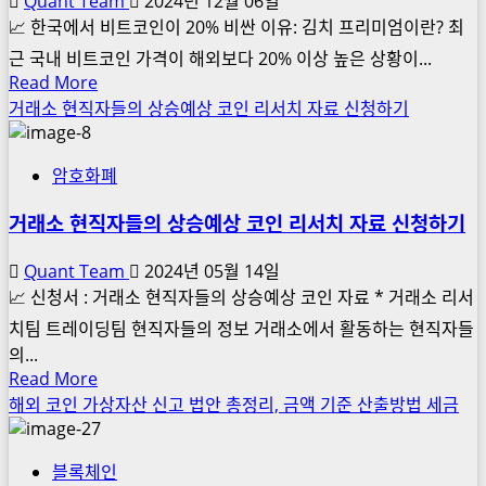
Quant Team
2024년 12월 06일
만
📈 한국에서 비트코인이 20% 비싼 이유: 김치 프리미엄이란? 최
원
제
근 국내 비트코인 가격이 해외보다 20% 이상 높은 상황이...
공
Read
Read More
more
이
거래소 현직자들의 상승예상 코인 리서치 자료 신청하기
about
벤
비
트
암호화폐
트
코
거래소 현직자들의 상승예상 코인 리서치 자료 신청하기
인
가
Quant Team
2024년 05월 14일
격
📈 신청서 : 거래소 현직자들의 상승예상 코인 자료 * 거래소 리서
이
치팀 트레이딩팀 현직자들의 정보 거래소에서 활동하는 현직자들
한
의...
국
Read
Read More
에
more
해외 코인 가상자산 신고 법안 총정리, 금액 기준 산출방법 세금
서
about
더
거
비
블록체인
래