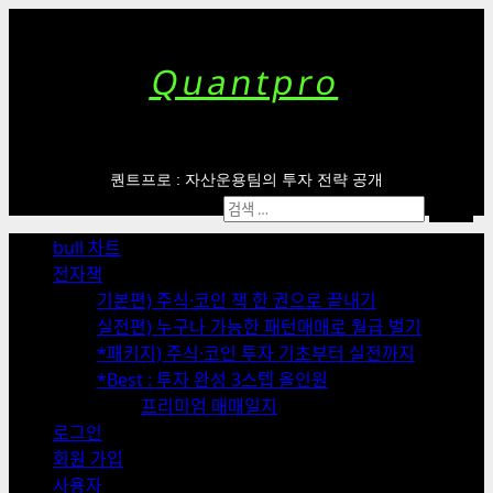
Skip
to
content
Quantpro
퀀트프로 : 자산운용팀의 투자 전략 공개
Primary
검
Menu
색:
bull 차트
전자책
기본편) 주식·코인 책 한 권으로 끝내기
실전편) 누구나 가능한 패턴매매로 월급 벌기
*패키지) 주식·코인 투자 기초부터 실전까지
*Best : 투자 완성 3스텝 올인원
프리미엄 매매일지
로그인
회원 가입
사용자