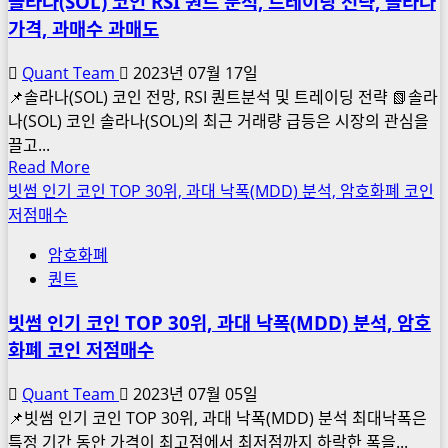
솔라나(SOL) 코인 RSI 퀀트 분석, 트레이딩 전략, 솔라나
투
법
가격, 과매수 과매도
자
100
전
달
Quant Team
2023년 07월 17일
망,
러
📌솔라나(SOL) 코인 전망, RSI 퀀트분석 및 트레이딩 전략 📗솔라
웹
제
나(SOL) 코인 솔라나(SOL)의 최근 거래량 급등은 시장의 관심을
3
공
끌고...
지
이
Read
Read More
갑
more
벤
빗썸 인기 코인 TOP 30위, 과대 낙폭(MDD) 분석, 암호화폐 코인
출
about
트
저점매수
시,
솔
디
암호화폐
라
파
퀀트
나
이
(SOL)
선
빗썸 인기 코인 TOP 30위, 과대 낙폭(MDD) 분석, 암호
코
물
화폐 코인 저점매수
인
보
RSI
안
Quant Team
2023년 07월 05일
퀀
NFT
📌빗썸 인기 코인 TOP 30위, 과대 낙폭(MDD) 분석 최대낙폭은
트
코
특정 기간 동안 가격이 최고점에서 최저점까지 하락한 폭을...
분