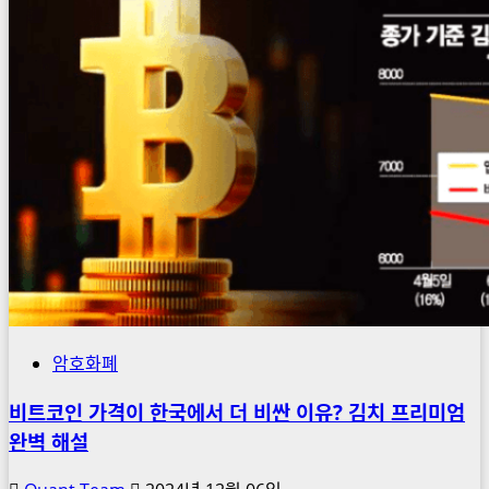
이
낸
스
회
원
가
입
방
법,
이
것
만
따
라
암호화폐
하
비트코인 가격이 한국에서 더 비싼 이유? 김치 프리미엄
세
완벽 해설
요!
10