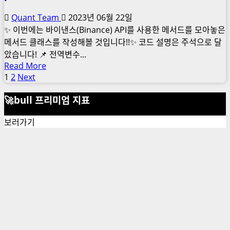
호
화
Quant Team
2023년 06월 22일
폐
✨ 이번에는 바이낸스(Binance) API를 사용한 메서드를 모아놓은
(Polygon,
메서드 클래스를 작성해볼 것입니다!!✨ 코드 설명은 주석으로 달
Matic
았습니다! 📌 전역변수...
코
Read
Read More
인,
more
1
2
Next
글
web3)
about
페
🚀bull 프리미엄 지표
코
인
이
보러가기
선
지
물
매
트
레
김
이
딩
프
로
그