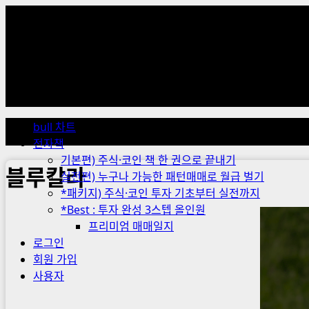
Skip
to
content
Primary
Menu
bull 차트
전자책
기본편) 주식·코인 책 한 권으로 끝내기
블루칼라
실전편) 누구나 가능한 패턴매매로 월급 벌기
*패키지) 주식·코인 투자 기초부터 실전까지
*Best : 투자 완성 3스텝 올인원
프리미엄 매매일지
로그인
회원 가입
사용자