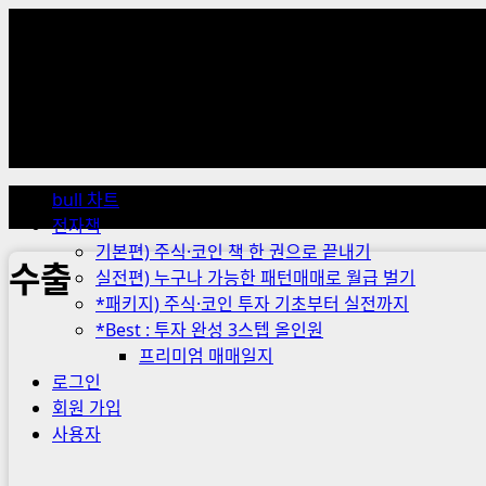
Skip
to
content
Primary
Menu
bull 차트
전자책
기본편) 주식·코인 책 한 권으로 끝내기
수출
실전편) 누구나 가능한 패턴매매로 월급 벌기
*패키지) 주식·코인 투자 기초부터 실전까지
*Best : 투자 완성 3스텝 올인원
프리미엄 매매일지
로그인
회원 가입
사용자