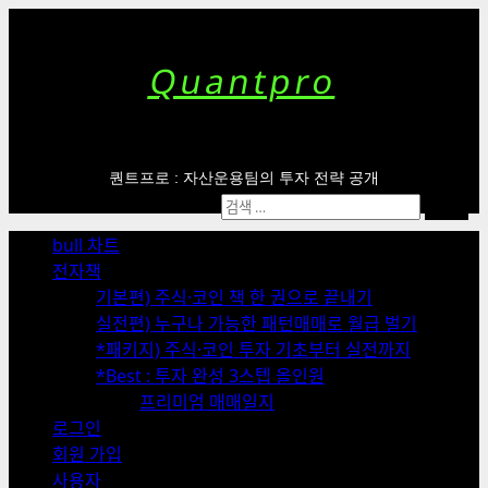
Skip
to
content
Quantpro
퀀트프로 : 자산운용팀의 투자 전략 공개
Primary
검
Menu
색:
bull 차트
전자책
기본편) 주식·코인 책 한 권으로 끝내기
실전편) 누구나 가능한 패턴매매로 월급 벌기
*패키지) 주식·코인 투자 기초부터 실전까지
*Best : 투자 완성 3스텝 올인원
프리미엄 매매일지
로그인
회원 가입
사용자