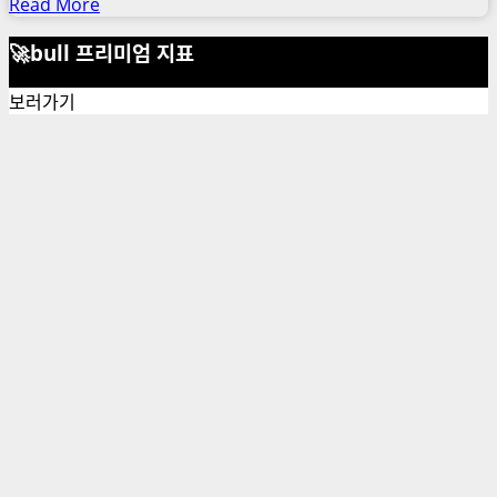
Read
Read More
more
🚀bull 프리미엄 지표
about
VS
code
보러가기
에
러,
eslint
prettier
충
돌
에
러
로
빨
간
줄
도
배,
해