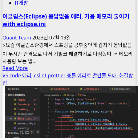
IT개발
이클립스(Eclipse) 응답없음 에러, 가용 메모리 줄이기
with eclipse.ini
Quant Team
2023년 07월 19일
⚡요즘 이클립스환경에서 스프링을 공부중인데 갑자기 응답없음
이 두시간 간격으로 나서 기필코 해결하기로 다짐했따 📌 메모리
사용량 보는 법...
Read
Read More
more
VS code 에러, eslint prettier 충돌 에러로 빨간줄 도배, 해결방
about
법
이
클
립
스
(Eclipse)
응
답