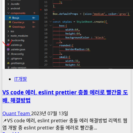
없
음
에
러,
가
용
메
모
리
줄
이
IT개발
기
with
VS code 에러, eslint prettier 충돌 에러로 빨간줄 도
eclipse.ini
배, 해결방법
Quant Team
2023년 07월 13일
📌VS code 에러, eslint prettier 충돌 에러 해결방법 리엑트 웹
앱 개발 중 eslint prettier 충돌 에러로 빨간줄...