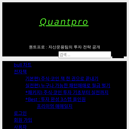
Skip
to
content
Quantpro
퀀트프로 : 자산운용팀의 투자 전략 공개
Primary
검
Menu
색:
bull 차트
전자책
기본편) 주식·코인 책 한 권으로 끝내기
실전편) 누구나 가능한 패턴매매로 월급 벌기
*패키지) 주식·코인 투자 기초부터 실전까지
*Best : 투자 완성 3스텝 올인원
프리미엄 매매일지
로그인
회원 가입
사용자