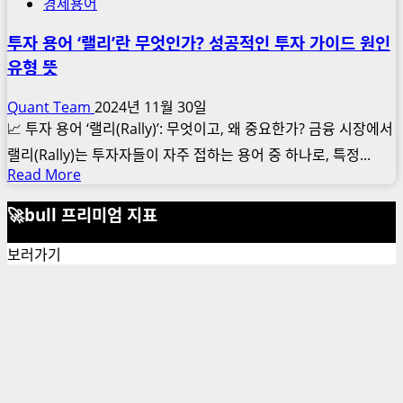
경제용어
투자 용어 ‘랠리’란 무엇인가? 성공적인 투자 가이드 원인
유형 뜻
Quant Team
2024년 11월 30일
📈 투자 용어 ‘랠리(Rally)’: 무엇이고, 왜 중요한가? 금융 시장에서
랠리(Rally)는 투자자들이 자주 접하는 용어 중 하나로, 특정...
Read
Read More
more
🚀bull 프리미엄 지표
about
투
보러가기
자
용
어
‘랠
리’란
무
엇