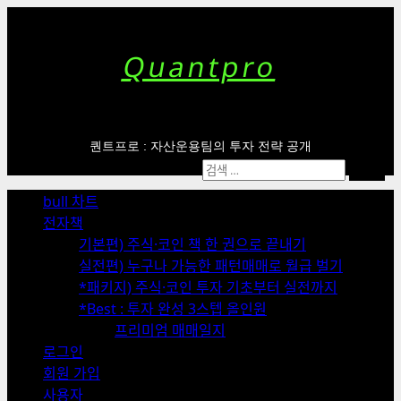
Skip
to
content
Quantpro
퀀트프로 : 자산운용팀의 투자 전략 공개
Primary
검
Menu
색:
bull 차트
전자책
기본편) 주식·코인 책 한 권으로 끝내기
실전편) 누구나 가능한 패턴매매로 월급 벌기
*패키지) 주식·코인 투자 기초부터 실전까지
*Best : 투자 완성 3스텝 올인원
프리미엄 매매일지
로그인
회원 가입
사용자