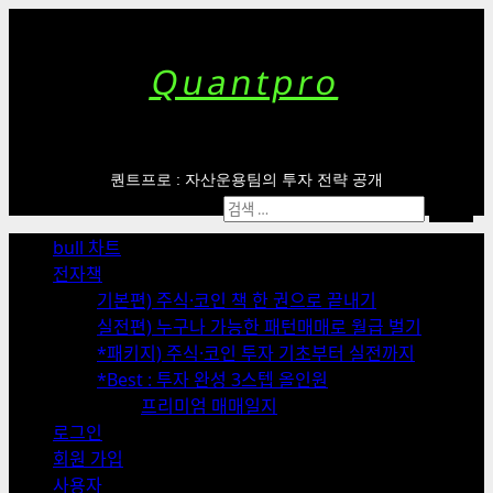
Skip
to
content
Quantpro
퀀트프로 : 자산운용팀의 투자 전략 공개
Primary
검
Menu
색:
bull 차트
전자책
기본편) 주식·코인 책 한 권으로 끝내기
실전편) 누구나 가능한 패턴매매로 월급 벌기
*패키지) 주식·코인 투자 기초부터 실전까지
*Best : 투자 완성 3스텝 올인원
프리미엄 매매일지
로그인
회원 가입
사용자