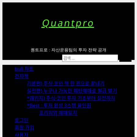
Skip
to
content
Quantpro
퀀트프로 : 자산운용팀의 투자 전략 공개
Primary
검
Menu
색:
bull 차트
전자책
기본편) 주식·코인 책 한 권으로 끝내기
실전편) 누구나 가능한 패턴매매로 월급 벌기
*패키지) 주식·코인 투자 기초부터 실전까지
*Best : 투자 완성 3스텝 올인원
프리미엄 매매일지
로그인
회원 가입
사용자