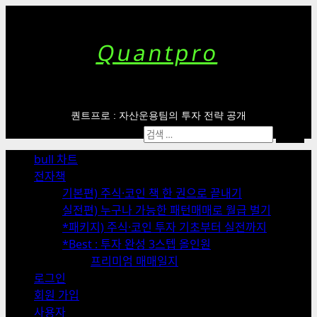
Skip
to
content
Quantpro
퀀트프로 : 자산운용팀의 투자 전략 공개
Primary
검
Menu
색:
bull 차트
전자책
기본편) 주식·코인 책 한 권으로 끝내기
실전편) 누구나 가능한 패턴매매로 월급 벌기
*패키지) 주식·코인 투자 기초부터 실전까지
*Best : 투자 완성 3스텝 올인원
프리미엄 매매일지
로그인
회원 가입
사용자