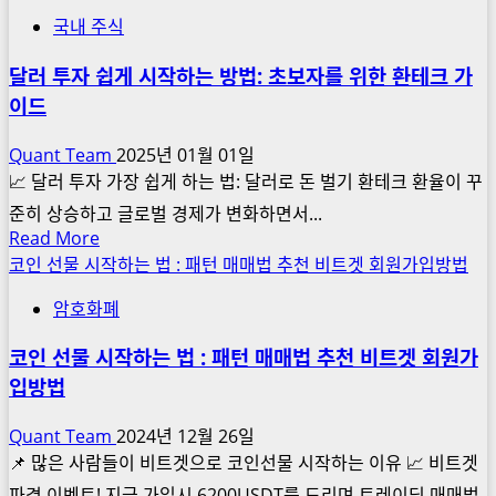
깃
국내 주식
발
형
달러 투자 쉽게 시작하는 방법: 초보자를 위한 환테크 가
패
이드
턴
이
Quant Team
2025년 01월 01일
란?
📈 달러 투자 가장 쉽게 하는 법: 달러로 돈 벌기 환테크 환율이 꾸
뜻
준히 상승하고 글로벌 경제가 변화하면서...
매
Read
Read More
매
more
코인 선물 시작하는 법 : 패턴 매매법 추천 비트겟 회원가입방법
법
about
차
암호화폐
달
트
러
패
코인 선물 시작하는 법 : 패턴 매매법 추천 비트겟 회원가
투
턴
입방법
자
매
쉽
매
Quant Team
2024년 12월 26일
게
전
📌 많은 사람들이 비트겟으로 코인선물 시작하는 이유 📈 비트겟
시
략
파격 이벤트! 지금 가입시 6200USDT를 드리며 트레이딩 매매법