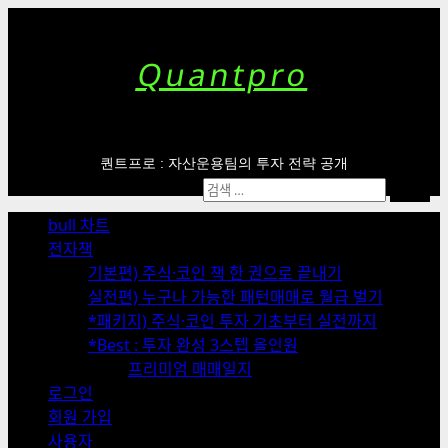
Skip
to
content
Quantpro
퀀트프로 : 자산운용팀의 투자 전략 공개
Primary
검
Menu
색:
bull 차트
전자책
기본편) 주식·코인 책 한 권으로 끝내기
실전편) 누구나 가능한 패턴매매로 월급 벌기
*패키지) 주식·코인 투자 기초부터 실전까지
*Best : 투자 완성 3스텝 올인원
프리미엄 매매일지
로그인
회원 가입
사용자