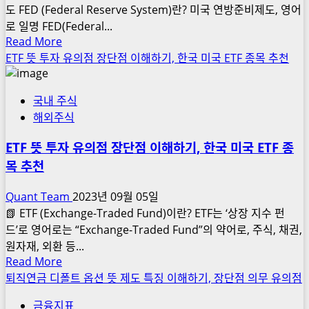
차
도 FED (Federal Reserve System)란? 미국 연방준비제도, 영어
점
이
로 일명 FED(Federal...
이
Read
Read More
점
해
more
ETF 뜻 투자 유의점 장단점 이해하기, 한국 미국 ETF 종목 추천
장
하
about
단
기,
연
점
주
국내 주식
방
의
해외주식
준
사
비
ETF 뜻 투자 유의점 장단점 이해하기, 한국 미국 ETF 종
항
제
리
목 추천
도
스
FED
Quant Team
2023년 09월 05일
크
뜻
📗 ETF (Exchange-Traded Fund)이란? ETF는 ‘상장 지수 펀
현
역
드’로 영어로는 “Exchange-Traded Fund”의 약어로, 주식, 채권,
황
할
원자재, 외환 등...
잔
금
Read
Read More
고
리
more
퇴직연금 디폴트 옵션 뜻 제도 특징 이해하기, 장단점 의무 유의점
이
about
해
금융지표
ETF