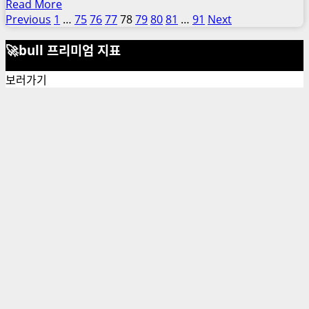
종
Read
Read More
션
목
more
Previous
1
…
75
76
77
78
79
80
81
…
91
Next
글
뜻
about
추
제
페
🚀bull 프리미엄 지표
디
천
도
폴
이
특
보러가기
트
지
징
선
이
매
언
해
뜻
김
하
이
기,
유
장
목
단
적
점
이
의
해
무
하
유
기,
의
채
점
무