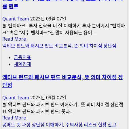
부
률 퀀트
부
전
Quant Team
2023년 09월 07일
세
📗 벤치마크 : 투자 전략을 더 잘 이해하기 투자 분야에서 “벤치마
자
크” 혹은 “지수 벤치마크”란 많이 사용되는 용어...
금
Read
Read More
대
more
액티브 펀드와 패시브 펀드 비교분석, 뜻 의미 차이점 장단점
출
about
불
금융지표
펀
리,
세계경제
드
버
투
팀
액티브 펀드와 패시브 펀드 비교분석, 뜻 의미 차이점 장
자
목
단점
벤
전
치
세
Quant Team
2023년 09월 07일
마
자
📗 액티브 펀드와 패시브 펀드 이해하기 : 뜻 의미 차이점 장단점
크
금
📄 액티브 펀드와 패시브 펀드: 뜻과...
뜻
Read
Read More
결
의
more
공매도 뜻 과정 장단점 이해하기, 주의사항 리스크 현황 잔고
혼
미