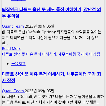
하
뜻
기,
퇴직연금 디폴트 옵션 뜻 제도 특징 이해하기, 장단점 의
투
파
무 유의점
자
월
유
의
Quant Team
2023년 09월 05일
의
장
📗 디폴트 옵션 (Default Option): 퇴직연금의 수익률을 높이는
점
이
제도 퇴직연금은 퇴직 시점에 필요한 자금을 준비하는 데 중요
장
자
한...
단
Read
Read More
율
점
more
디폴트 선언 뜻 이유 목적 이해하기, 채무불이행 국가 회사 장점
정
이
about
책
해
금융지표
퇴
하
직
기,
디폴트 선언 뜻 이유 목적 이해하기, 채무불이행 국가 회
연
한
사 장점
금
국
디
미
Quant Team
2023년 09월 05일
폴
국
📗 디폴트 (Default)란 무엇인가? 디폴트는 채무 불이행을 의미하
트
ETF
는 금융 용어로, 어떤 개체가 자신이 갚아야 할 채무나 부채를...
옵