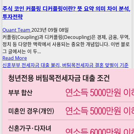
권
주식 코인 커플링 디커플링이란? 뜻 요약 의미 차이 분석,
사
투자전략
퀀
트
Quant Team
2023년 09월 08일
실
커플링(Coupling)과 디커플링(Decoupling)은 경제, 금융, 무역,
무
정치 등 다양한 맥락에서 사용되는 중요한 개념입니다. 이번 블로
현
그 글에서는 이 두...
황
Read
Read More
문
more
신혼부부 전세자금 대출 불리, 버팀목전세자금 결혼 맞벌이 기준
제
about
점,
주
여
식
의
코
도
인
리
커
서
플
치
링
개
디
발