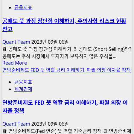
about
맞
이
금융지표
액
벌
해
티
이
하
공매도 뜻 과정 장단점 이해하기, 주의사항 리스크 현황
브
기
기,
잔고
펀
준
코
드
스
Quant Team
2023년 09월 06일
와
피
📗 공매도 뜻 과정 장단점 이해하기 📄 공매도 (Short Selling)란?
패
지
공매도는 주식 시장에서 투자자가 보유하지 않은 주식을...
시
Read
Read More
수
브
more
연방준비제도 FED 뜻 역할 금리 이해하기, 파월 의장 이자율 정책
수
펀
about
익
드
금융지표
공
률
비
세계경제
매
퀀
교
도
트
분
연방준비제도 FED 뜻 역할 금리 이해하기, 파월 의장 이
뜻
석,
자율 정책
과
뜻
정
의
Quant Team
2023년 09월 06일
장
미
📗 연방준비제도(Fed·연준) 뜻 역할 기준금리 정책 📄 연방준비제
단