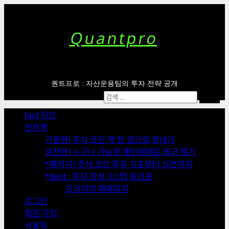
Skip
to
content
Quantpro
퀀트프로 : 자산운용팀의 투자 전략 공개
Primary
검
Menu
색:
bull 차트
전자책
기본편) 주식·코인 책 한 권으로 끝내기
실전편) 누구나 가능한 패턴매매로 월급 벌기
*패키지) 주식·코인 투자 기초부터 실전까지
*Best : 투자 완성 3스텝 올인원
프리미엄 매매일지
로그인
회원 가입
사용자