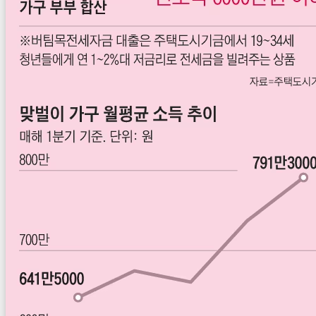
커
자
플
후
링
기
이
글
란?
뜻
요
약
의
미
차
이
분
석,
투
자
전
략