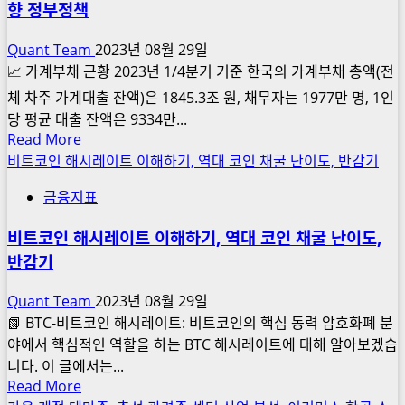
이
향 정부정책
수
점
식
이
Quant Team
2023년 08월 29일
계
해
📈 가계부채 근황 2023년 1/4분기 기준 한국의 가계부채 총액(전
산
하
체 차주 가계대출 잔액)은 1845.3조 원, 채무자는 1977만 명, 1인
하
기
당 평균 대출 잔액은 9334만...
는
Read
Read More
법,
more
비트코인 해시레이트 이해하기, 역대 코인 채굴 난이도, 반감기
비
about
율
금융지표
가
한
계
도
비트코인 해시레이트 이해하기, 역대 코인 채굴 난이도,
부
DSR
반감기
채
차
현
이
Quant Team
2023년 08월 29일
황
📗 BTC-비트코인 해시레이트: 비트코인의 핵심 동력 암호화폐 분
추
야에서 핵심적인 역할을 하는 BTC 해시레이트에 대해 알아보겠습
이
니다. 이 글에서는...
규
Read
Read More
모,