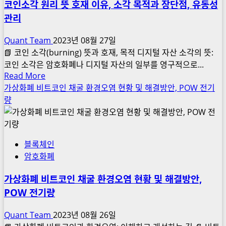
채
코인소각 원리 뜻 호재 이유, 소각 목적과 장단점, 유동성
테
굴
관리
마
난
주,
이
Quant Team
2023년 08월 27일
추
도,
📗 코인 소각(burning) 뜻과 호재, 목적 디지털 자산 소각의 뜻:
석
반
코인 소각은 암호화폐나 디지털 자산의 일부를 영구적으로...
관
Read
Read More
감
련
more
가상화폐 비트코인 채굴 환경오염 현황 및 해결방안, POW 전기
기
주
about
량
섹
코
터
인
산
소
업
블록체인
각
분
암호화폐
원
석,
리
이
가상화폐 비트코인 채굴 환경오염 현황 및 해결방안,
뜻
커
POW 전기량
호
머
재
스
Quant Team
2023년 08월 26일
이
항