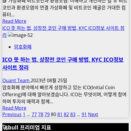
📗 가상화폐 비트코인과 환경오염: 이해하고 개선하는 길 📄 비트
유,
공
코인과 환경오염의 연결 가상화폐 및 비트코인 채굴은 거대한 컴
소
쇼
퓨터...
각
Read
Read More
핑
목
more
ICO 뜻 하는 법, 상장전 코인 구매 방법, KYC ICO정보 사이트 정
적
about
리
과
가
장
암호화폐
상
단
화
점,
ICO 뜻 하는 법, 상장전 코인 구매 방법, KYC ICO정보
폐
유
사이트 정리
비
동
트
성
Quant Team
2023년 08월 25일
코
관
암호화폐 분야에서 빠르게 성장하고 있는 ICO(Initial Coin
인
리
Offering)에 대해 알아보겠습니다. ICO는 무엇이며, 어떻게 참여
채
하며 투자의 매력과 함께...
굴
Read
Read More
환
more
Previous
1
…
77
78
79
80
81
82
83
…
91
Next
글
경
about
오
페
🚀bull 프리미엄 지표
ICO