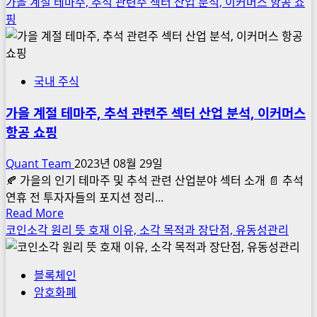
more
가을 계절 테마주, 추석 관련주 섹터 산업 분석, 이커머스 항공 쇼
부
about
핑
채
비
가
트
경
코
제
국내 주식
인
시
해
장
가을 계절 테마주, 추석 관련주 섹터 산업 분석, 이커머스
시
에
항공 쇼핑
레
미
이
치
Quant Team
2023년 08월 29일
트
는
🍂 가을의 인기 테마주 및 추석 관련 산업분야 섹터 소개 📄 추석
이
영
연휴 전 투자자들의 포지션 정리...
해
Read
Read More
향
하
more
코인소각 원리 뜻 호재 이유, 소각 목적과 장단점, 유동성관리
정
기,
about
부
역
가
정
대
블록체인
을
책
코
암호화폐
계
인
절