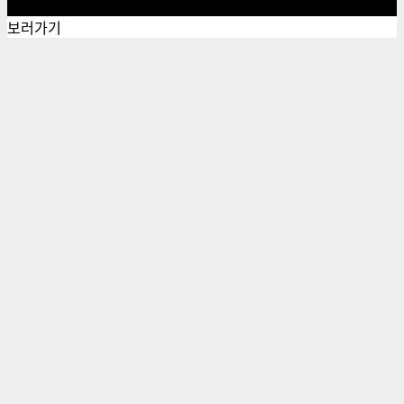
염
뜻
이
현
보러가기
하
지
황
는
및
법,
매
해
상
김
결
장
방
전
안,
코
POW
인
전
구
기
매
량
방
법,
KYC
ICO
정
보
사
이