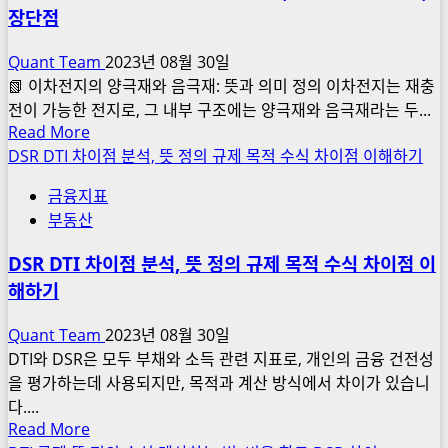
장단점
은
이
Quant Team
2023년 08월 30일
유
📗 이차전지의 양극재와 음극재: 뜻과 의미 정의 이차전지는 재충
및
전이 가능한 전지로, 그 내부 구조에는 양극재와 음극재라는 두...
감
Read
Read More
소
more
DSR DTI 차이점 분석, 뜻 정의 규제 목적 수식 차이점 이해하기
추
about
이
금융지표
이
분
부동산
차
석,
전
한
DSR DTI 차이점 분석, 뜻 정의 규제 목적 수식 차이점 이
지
국
해하기
양
경
극
제
Quant Team
2023년 08월 30일
재
와
DTI와 DSR은 모두 부채와 소득 관련 지표로, 개인의 금융 건전성
음
출
을 평가하는데 사용되지만, 목적과 계산 방식에서 차이가 있습니
극
산
다....
재
Read
Read More
율
뜻