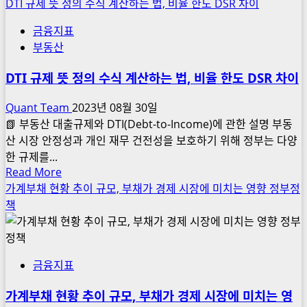
more
DTI 규제 뜻 정의 수식 계산하는 법, 비율 한도 DSR 차이
상
과
about
호
차
금융지표
DSR
관
이
DTI
부동산
계
점,
차
관
DTI 규제 뜻 정의 수식 계산하는 법, 비율 한도 DSR 차이
이
련
점
Quant Team
2023년 08월 30일
주
분
📗 부동산 대출규제와 DTI(Debt-to-Income)에 관한 설명 부동
시
석,
산 시장 안정성과 개인 재무 건전성을 보호하기 위해 정부는 다양
장
뜻
한 규제를...
분
정
Read
Read More
석,
의
more
가계부채 현황 추이 규모, 부채가 경제 시장에 미치는 영향 정부정
장
규
about
책
단
제
DTI
점
목
규
적
제
수
금융지표
뜻
식
정
차
가계부채 현황 추이 규모, 부채가 경제 시장에 미치는 영
의