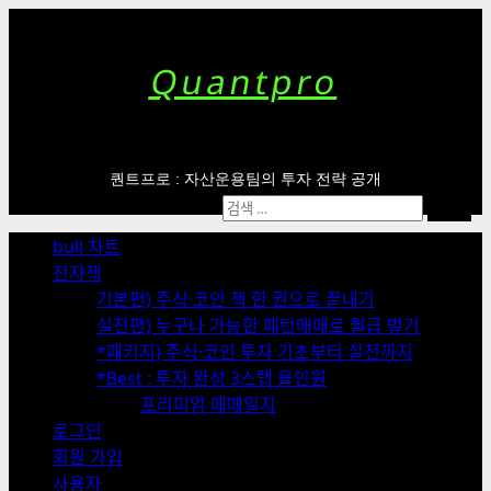
Skip
to
content
Quantpro
퀀트프로 : 자산운용팀의 투자 전략 공개
Primary
검
Menu
색:
bull 차트
전자책
기본편) 주식·코인 책 한 권으로 끝내기
실전편) 누구나 가능한 패턴매매로 월급 벌기
*패키지) 주식·코인 투자 기초부터 실전까지
*Best : 투자 완성 3스텝 올인원
프리미엄 매매일지
로그인
회원 가입
사용자