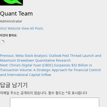
Quant Team
Administrator
Visit Website
View All Posts
이것이 좋아요:
로
드
중...
Post
Previous:
Meta Stock Analysis: Outlook Post Thread Launch and
Maximum Drawdown Quantitative Research
navigation
Next:
China’s Digital Yuan (CBDC) Surpasses $32 Billion in
Transaction Volume: A Strategic Approach for Financial Control
and International Capital Inflow
답글 남기기
이메일 주소는 공개되지 않습니다.
필수 필드는
*
로 표시됩니다