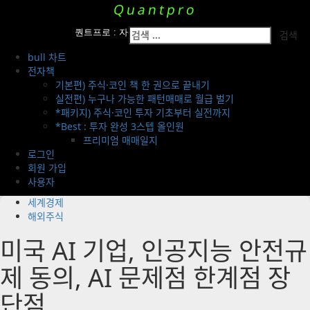
Skip
Quantpro
to
Primary
검
content
퀀트프로 : 자산운용팀의 투자 전략 공개
Menu
색:
bull 차트
전자책
기본편) 주식·코인 책 한 권으로 끝내기
실전편) 누구나 가능한 패턴매매로 월급 벌기
*패키지) 주식·코인 투자 기초부터 실전까지
*Best : 투자 완성 3스텝 올인원
프리미엄 매매일지
로그인
회원 가입
사용자
세계경제
해외주식
미국 AI 기업, 인공지능 안전규
제 동의, AI 문제점 한계점 장
단점