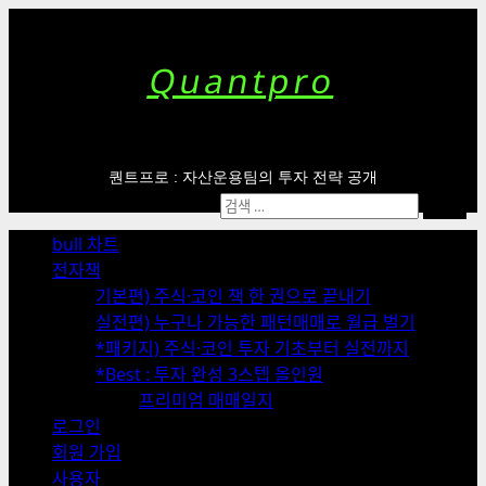
Skip
to
content
Quantpro
퀀트프로 : 자산운용팀의 투자 전략 공개
Primary
검
Menu
색:
bull 차트
전자책
기본편) 주식·코인 책 한 권으로 끝내기
실전편) 누구나 가능한 패턴매매로 월급 벌기
*패키지) 주식·코인 투자 기초부터 실전까지
*Best : 투자 완성 3스텝 올인원
프리미엄 매매일지
로그인
회원 가입
사용자