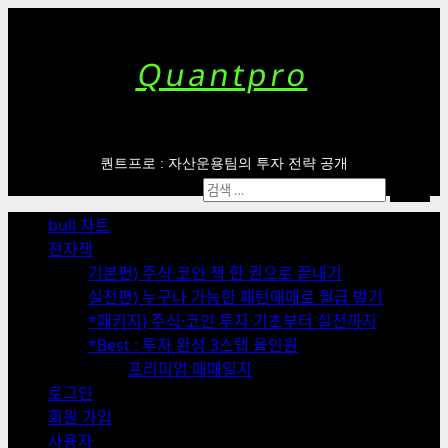
Skip
to
content
Quantpro
퀀트프로 : 자산운용팀의 투자 전략 공개
Primary
검
Menu
색:
bull 차트
전자책
기본편) 주식·코인 책 한 권으로 끝내기
실전편) 누구나 가능한 패턴매매로 월급 벌기
*패키지) 주식·코인 투자 기초부터 실전까지
*Best : 투자 완성 3스텝 올인원
프리미엄 매매일지
로그인
회원 가입
사용자