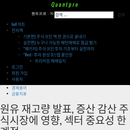
Skip
Quantpro
to
Primary
검
content
퀀트프로 : 자산운용팀의 투자 전략 공개
Menu
색:
bull 차트
전자책
기본편) 주식·코인 책 한 권으로 끝내기
실전편) 누구나 가능한 패턴매매로 월급 벌기
*패키지) 주식·코인 투자 기초부터 실전까지
*Best : 투자 완성 3스텝 올인원
프리미엄 매매일지
로그인
회원 가입
사용자
경제용어
금융지표
원유 재고량 발표, 증산 감산 주
식시장에 영향, 섹터 중요성 한